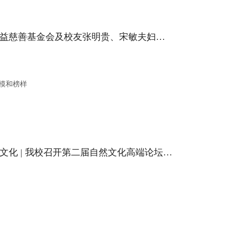
献礼校庆——四川省永好公益慈善基金会及校友张明贵、宋敏夫妇向我校捐款 设立“新希望”发展基金
模和榜样
建设人与自然和谐共生的新文化 | 我校召开第二届自然文化高端论坛暨《中国地质公园发展报告2000-2020》发布会