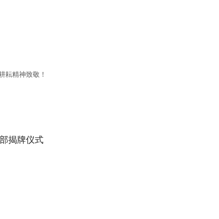
倦耕耘精神致敬！
部揭牌仪式