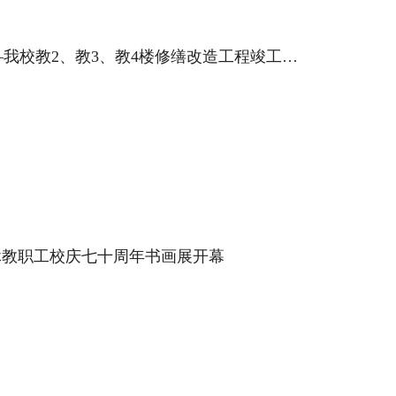
崭新教学楼 展望新未来——我校教2、教3、教4楼修缮改造工程竣工典礼举行
退休教职工校庆七十周年书画展开幕