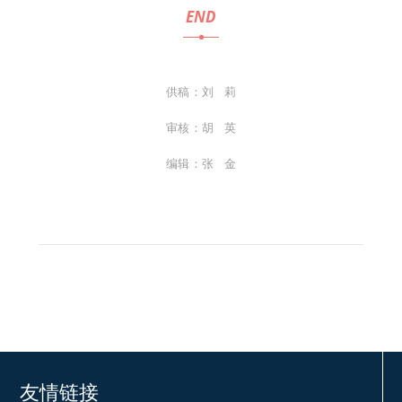
END
供稿：刘 莉
审核：胡 英
编辑：张 金
友情链接