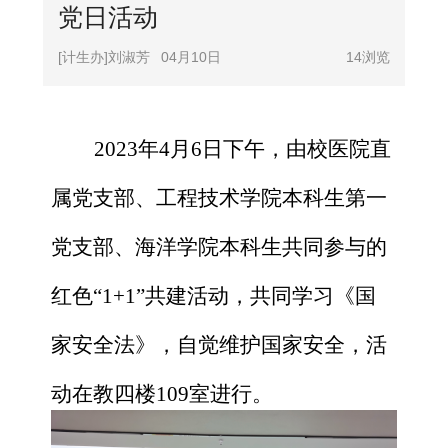
党日活动
[计生办]刘淑芳
04月10日
14
浏览
2023
年
4
月
6
日下午，由校医院直
属党支部、工程技术学院本科生第一
党支部、海洋学院
本科生
共同参与的
红色
“
1+1
”共建活动
，共同学习《国
家安全法》，自觉维护国家安全，活
动
在教四楼
109
室进行。