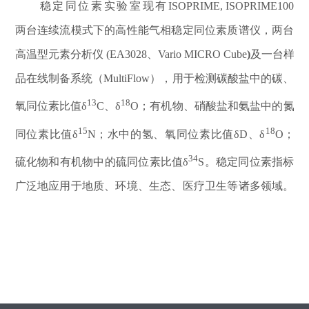
稳定同位素实验室现有
ISOPRIME, ISOPRIME100
两台连续流模式下的高性能气相稳定同位素质谱仪，两台
高温型元素分析仪
(EA3028、Vario MICRO Cube
)
及一台样
品在线制备系统（MultiFlow），用于检测碳酸盐中的碳、
13
18
氧同位素比值δ
C、δ
O；有机物、硝酸盐和氨盐中的氮
15
18
同位素比值δ
N；水中的氢、氧同位素比值δD、δ
O；
34
硫化物和有机物中的硫同位素比值δ
S。稳定同位素指标
广泛地应用于地质、环境、生态、医疗卫生等诸多领域。