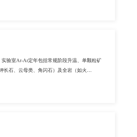
，实验室Ar-Ar定年包括常规阶段升温、单颗粒矿
钾长石、云母类、角闪石）及全岩（如火…