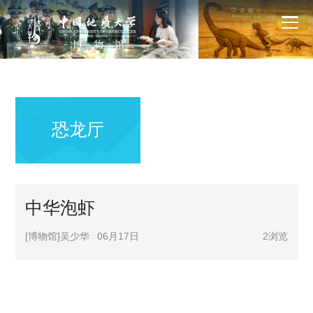
恐龙厅
中华泡虾
[博物馆]吴少华
06月17日
2
浏览