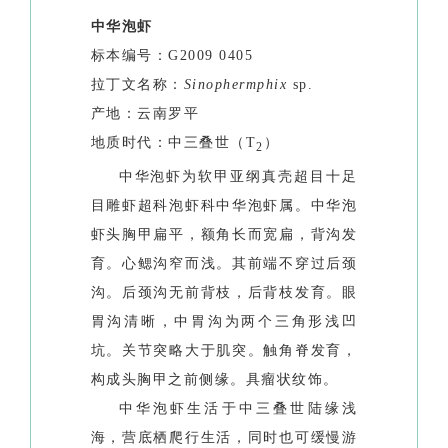
中华泡虾
标本编号：
G2009 0405
拉丁文名称：
Sinophermphix
sp.
产地：云南罗平
地质时代：中三叠世（
T
）
2
中华泡虾为软甲亚纲真壳超目十足
目雕虾超科泡虾科中华泡虾属。中华泡
虾头胸甲扁平，额角长而宽扁，背沟发
育。心鳃沟窄而浅。其前端不穿过后颈
沟。后颈沟无前背枝，后背枝发育。眼
胃沟清晰，中胃沟为两个三角形浅凹
坑。关节突略大于肌突。触角脊发育，
构成头胸甲之前侧缘。具瘤状纹饰。
中华泡虾生活于中三叠世陆缘浅
海，营底栖爬行生活，同时也可缓慢游