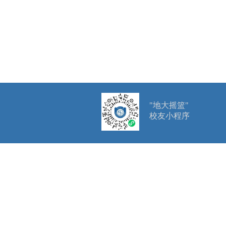
"地大摇篮"
校友小程序