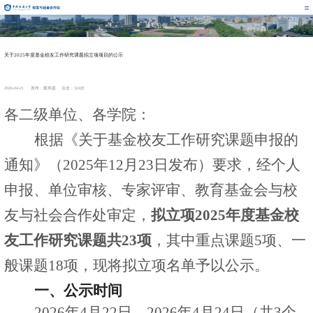
通知公告
关于2025年度基金校友工作研究课题拟立项项目的公示
2026-04-21 发布：蔡炜嘉 点击：
324
次
各二级单位、各学院：
根据《关于基金校友工作研究课题申报的
通知》（
2025
年
12
月
23
日发布）要求，经个人
申报、单位审核、专家评审、教育基金会与校
友与社会合作处审定，
拟立项
2025
年度基金校
友工作研究课题共
23
项
，其中重点课题
5
项、一
般课题
18
项，现将拟立项名单予以公示。
一、公示时间
2026
年
4
月
22
日
—2026
年
4
月
24
日（共
3
个