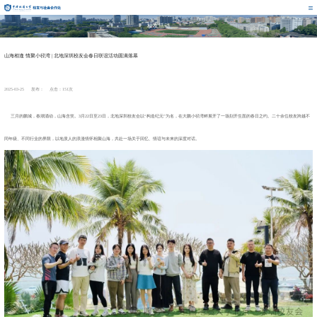
校友活动
山海相逢 情聚小径湾 | 北地深圳校友会春日联谊活动圆满落幕
2025-03-25 发布： 点击：
151
次
三月的鹏城，春潮涌动，山海含笑。3月22日至23日，北地深圳校友会以“构造纪元”为名，在大鹏小径湾畔展开了一场别开生面的春日之约。二十余位校友跨越不
同年级、不同行业的界限，以地质人的浪漫情怀相聚山海，共赴一场关于回忆、情谊与未来的深度对话。