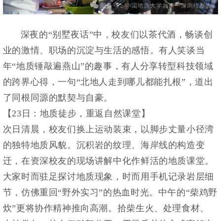
深夜的“别墅夜话”中，校友们以茶代酒，畅谈创
业的激情、职场的沉淀与生活的感悟。有人笑谈当
年“地质锤敲遍燕山”的趣事，有人分享转型科技领域
的跨界心得，一句“北地人走到哪儿都能扎根”，道出
了同根同源的默契与自豪。
【23日：地质徒步，重返自然课堂】
次日清晨，校友们换上运动装束，以脚步丈量小径湾
的独特地质风貌。沉积岩的纹理、海岸线的构造变
迁，在资深校友的现场讲解中化作鲜活的地质课堂。
大家时而驻足探讨地质现象，时而用手机记录岩层细
节，仿佛重回“野外实习”的热血时光。中午的“柴鸡野
炊”更将协作精神推向高潮。拾柴生火、处理食材、