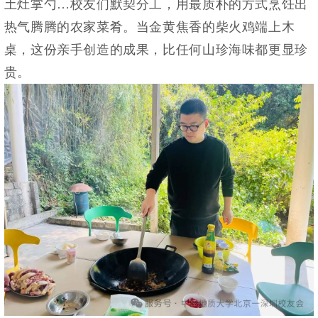
土灶掌勺…校友们默契分工，用最质朴的方式烹饪出
热气腾腾的农家菜肴。当金黄焦香的柴火鸡端上木
桌，这份亲手创造的成果，比任何山珍海味都更显珍
贵。