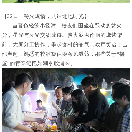
【22日：篝火燃情，共话北地时光】
当暮色轻笼小径湾，校友们围坐在跃动的篝火
旁，星光与火光交织成诗。炭火滋滋作响的烧烤架
前，大家分工协作，串起食材的香气与欢声笑语；吉
他声起，熟悉的校歌旋律随海风飘荡，那些关于“摇
篮”的青春记忆如潮水般涌来。