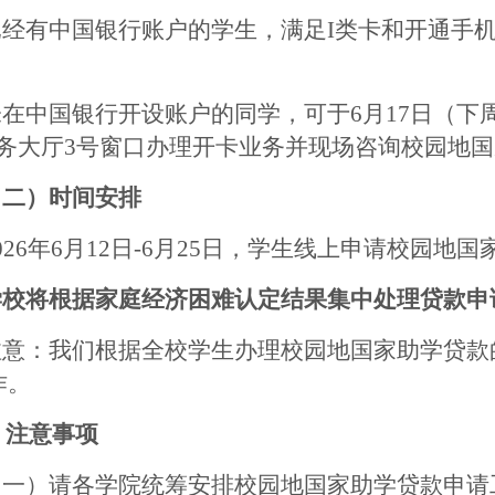
已经有中国银行账户的学生，满足
I类卡和开通手
。
未在中国银行开设账户的同学，可于
6
月
1
7
日（下周
服务大厅3号窗口办理开卡业务并现场咨询校园地
（二）时间安排
02
6
年
6
月
12
日
-
6
月
25
日，学生线上申请校园地国
学校将根据家庭经济困难认定结果集中处理贷款申
注意：我们根据全校学生办理校园地国家助学贷款
作。
、注意事项
（一）请各学院统筹安排校园地国家助学贷款申请