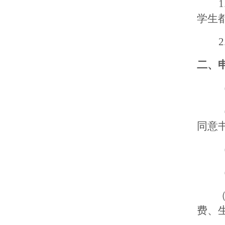
学生
二、
（一
（二
同意
（三
（四
费、