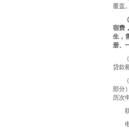
覆盖
宿费
生，
册、
贷款额
部分
历次
联系