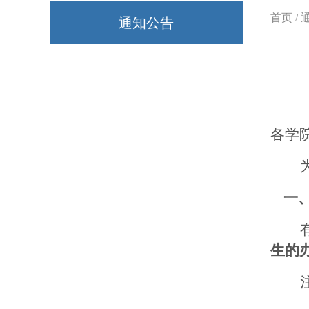
首页
/
通知公告
各学
一
生的