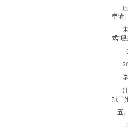
申请
式”
2
抵工
五