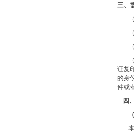
三、
证复
的身
件或
四