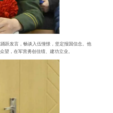
尔踊跃发言，畅谈入伍憧憬，坚定报国信念。他
众望，在军营勇创佳绩、建功立业。