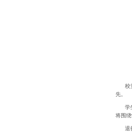
校
先。
学
将围绕
退