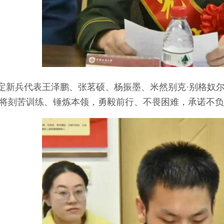
定新兵代表王泽鹏、张茗硕、杨振墨、米然别克·别格奴
将刻苦训练、锤炼本领，勇毅前行、不畏困难，承诺不负