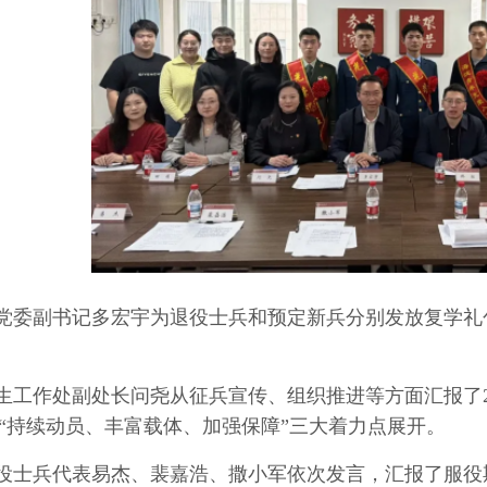
党委副书记多宏宇为退役士兵和预定新兵分别发放复学礼
生工作处副处长问尧从征兵宣传、组织推进等方面汇报了2
“持续动员、丰富载体、加强保障”三大着力点展开。
役士兵代表易杰、裴嘉浩、撒小军依次发言，汇报了服役