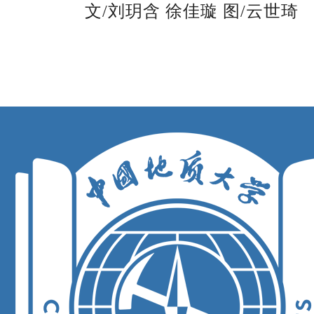
文/刘
玥
含 徐佳璇 图/云世琦