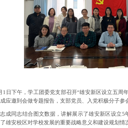
月1日下午，学工团委党支部
召开
“雄安新区设立五周年
志成
应邀到会做专题报告，
支部
党员、
入党积极分子
参
孙志成同志结合图文数据，讲解展示了雄安新区设立
5
绍了
雄
安
校区对学校发展的重要战略意义和建设规划情