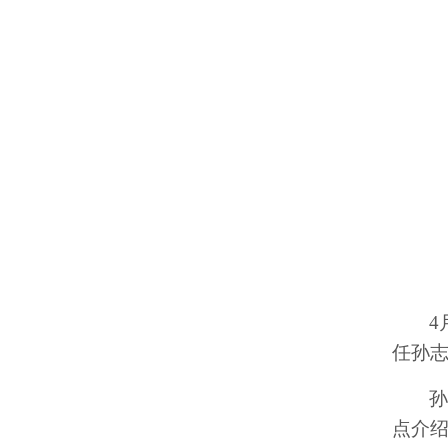
4
任孙
点介