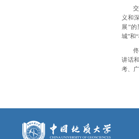
义和
展”
城”和
讲话
考、