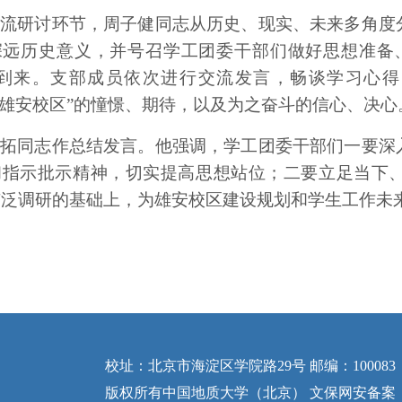
交流研讨环节
，
周子健同志
从历史、现实、未来多角度
深远历史意义，并号召学工团委干部们
做好思想准备
的到来。
支部成员
依次
进行交流
发言
，
畅谈学习心得
“雄安校区”的憧憬、期待，以及为之奋斗的信心、决心
佟拓同志作总结发言
。
他
强调
，学工团委
干部们一要深
和指示批示
精神，
切实提高思想站位；二要立足当下
广泛调研的基础上，为雄安校区建设规划和学生工作未
校址：北京市海淀区学院路29号 邮编：100083
版权所有中国地质大学（北京） 文保网安备案：110