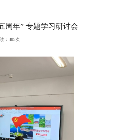
五周年” 专题学习研讨会
读：
305
次