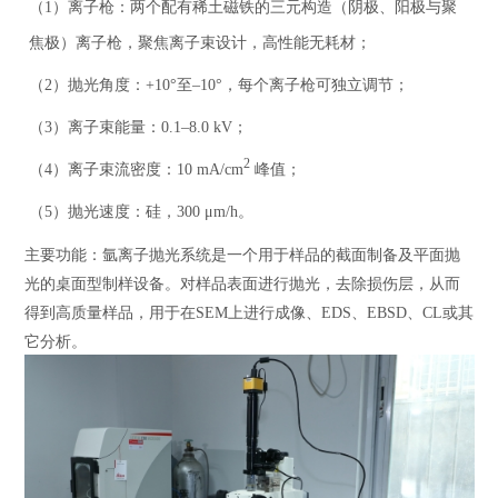
（1）离子枪：两个配有稀土磁铁的三元构造（阴极、阳极与聚
焦极）离子枪，聚焦离子束设计，高性能无耗材；
（2）抛光角度：+10°至–10°，每个离子枪可独立调节；
（3）离子束能量：0.1–8.0 kV；
2
（4）离子束流密度：10 mA/cm
峰值；
（5）抛光速度：硅，300 μm/h。
主要功能：
氩离子抛光系统是一个用于样品的截面制备及平面抛
光的桌面型制样设备。对样品表面进行抛光，去除损伤层，从而
得到高质量样品，用于在
SEM
上进行成像、
EDS
、
EBSD
、
CL
或其
它分析。