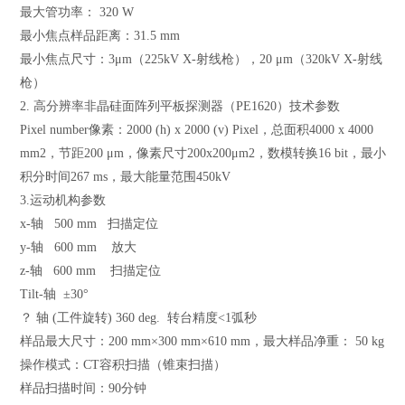
最大管功率： 320 W
最小焦点样品距离：31.5 mm
最小焦点尺寸：
3μm
（225kV X-射线枪），20 μm（320kV X-射线
枪）
2.
高分辨率非晶硅面阵列平板探测器（PE1620）技术参数
Pixel number
像素
：2000
(h) x
200
0 (v) Pixel
，总面积4000
x
4000
mm
2
，
节距200
μm
，
像素尺寸
200x200μm2
，
数模转换
16 bit
，
最小
积分时间
267 ms
，最大
能量范围450kV
3.运动机构参数
x-
轴 500 mm 扫描定位
y-
轴 600 mm 放大
z-
轴 600 mm 扫描定位
Tilt-
轴 ±30°
？
轴 (工件旋转) 360 deg. 转台精度<1弧秒
样品最大尺寸：200 mm×300 mm×610 mm，最大样品净重： 50 kg
操作模式：
CT
容积扫描（锥束扫描）
样品扫描时间：90分钟