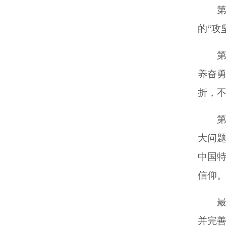
的“攻
养奋
折，
第
大问
中国
信仰
并完