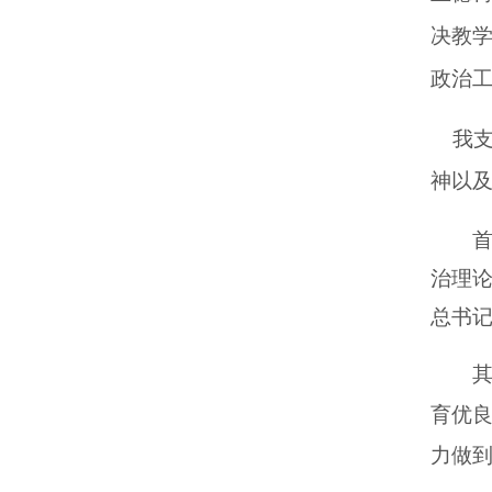
决教
政治
我
神以
治理
总书
育优
力做