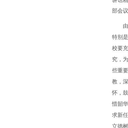
讲话精
部会
由文
特别
校要
究，
些重
教，
怀，
惜韶
求新
立德