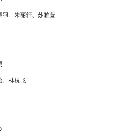
辰羽、朱丽轩、苏雅萱
焜
怡、林杭飞
姣