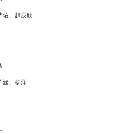
芊佑、赵辰欣
鑫
子涵、杨洋
广