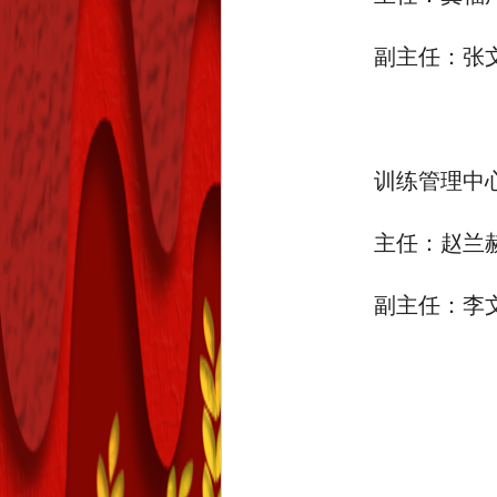
副主任：张
训练管理中
主任：赵兰
副主任：李