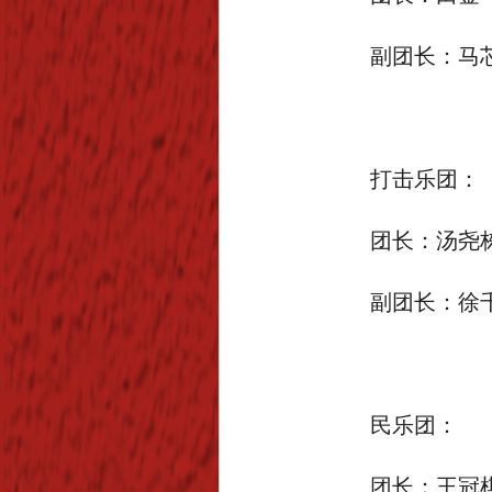
副团长：马
打击乐团：
团长：汤尧
副团长：徐
民乐团：
团长：王冠