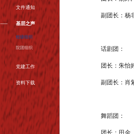
文件通知
副团长：杨
基层之声
校级组织
院团组织
话剧团：
团长：朱怡
党建工作
副团长：肖
资料下载
舞蹈团：
团长：田金