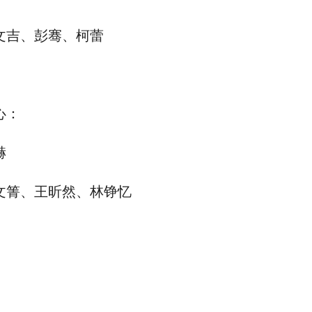
文吉、彭骞、柯蕾
心：
赫
文箐、王昕然、林铮忆