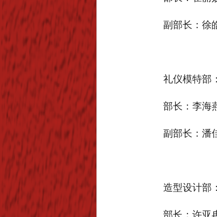
副部长：徐
礼仪模特部
部长：李海
副部长：潘
造型设计部
部长：许亚