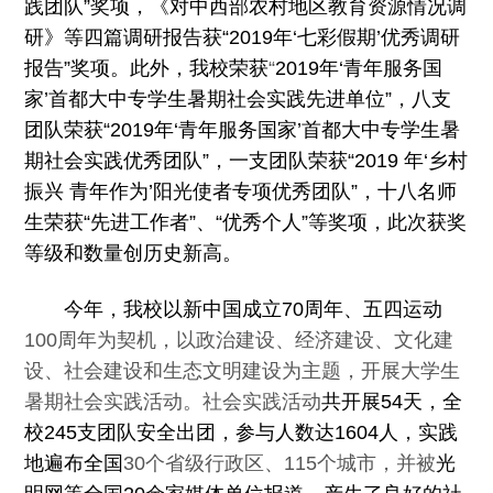
践团队”奖项，《对中西部农村地区教育资源情况调
研》等四篇调研报告获“
2
019
年
‘七彩假期’优秀调研
报告”奖项。
此外，我校荣获
“
2019
年
‘
青年服务国
家
’
首都大中专学生暑期社会实践先进单
位
”，八支
团队荣获“
2019
年
‘
青年服务国家
’
首都大中专学生暑
期社会
实践优秀团队
”，一支团队荣获“
2019
年
‘
乡村
振兴
青年作为
’
阳光使者专项优秀团队
”，十八名师
生荣获“先进工作者”、“优秀个人”等奖项，此次获奖
等级和数量创历史新高。
今年，
我校以新中国成立
70
周年、五四运动
100
周年为契机，以政治建设、经济建设、文化建
设、社会建设和生态文明建设为主题，开展大学生
暑期社会实践活动。社会实践活动
共开展
5
4
天
，全
校
245
支团队
安全
出团，参与人数达
1604
人，实践
地遍布全国
30
个省级行政区、
115
个城市，并被
光