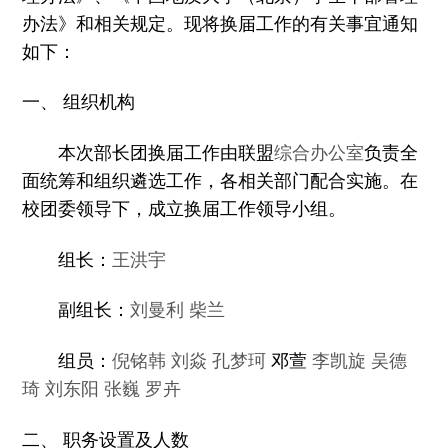
办法》和相关规定。现将换届工作的有关事宜通知
如下：
一、 组织机构
本次部长团换届工作由联盟
综合办公室
负责全
面统筹和组织遴选工作，各相关部门配合实施。在
校团委领导下，成立换届工作领导小组。
组长：
王洪宇
副组长：
刘曼利
柴兰
组员：
倪铭韩
刘焱
孔梦珂
邓萱
李凯旋
吴德
琦
刘东阳
张巍
罗卉
二、 职务设置及人数