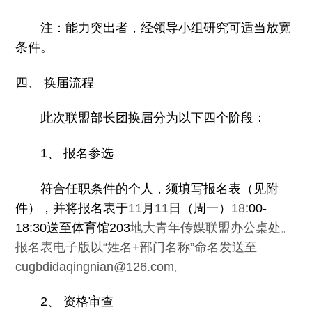
注：能力突出者，经领导小组研究可适当放宽
条件。
四、 换届流程
此次联盟部长团换届分为以下四个阶段：
1
、 报名参选
符合任职条件的个人，须填写报名表（见附
件），并将报名表于
11
月
11
日（周
一
）
18
:00-
18:30
送至体育馆
203
地大青年传媒联盟办公桌处。
报名表电子版以
“
姓名
+
部门名称
”
命名发送至
cugbdidaqingnian@126.com
。
2
、 资格审查