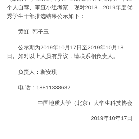
个人自荐、审查小组考察，现对
201
8
—201
9
年度优
秀学生干部推选结果公示如下：
黄虹
韩子玉
公示期为
201
9
年
10
月
17
日至
20
19
年
10
月
18
日。如对以上人员有异议，请联系相负责人。
负责人：靳安琪
电
话：
18811338682
中国地质大学（北京）
大学生科技协会
201
9
年
10
年
17
日