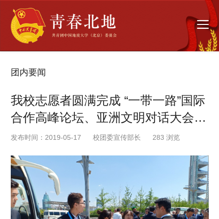
团内要闻
我校志愿者圆满完成 “一带一路”国际
合作高峰论坛、亚洲文明对话大会志
愿服务工作
发布时间：2019-05-17
校团委宣传部长
283
浏览