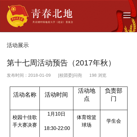
活动展示
第十七周活动预告（2017年秋）
发布时间：2018-01-09
[校团委]问尧
198
浏览
活动地
负责部
活动名称
活动时间
点
门
1
月10日
校园十佳歌
体育馆篮
学生会
手大赛决赛
球场
18:30-22:00