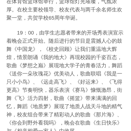
在体育馆篮球馆举行，篮球馆灯光璀璨，气氛浓
厚。在校主要校领导、校友代表与两千余名师生欢
聚一堂，共贺学校65周年华诞。
19：00，由学生志愿者带来的开场秀表演宣示
着晚会正式开始。随后进行的节目是震撼人心的鼓
舞《中国龙》，《校史回顾》让我们重温地大辉
煌，情景朗诵《我的地大》再现校园的千姿百态，
歌曲《梦想之巅》展现地大学子的青春活力，舞蹈
《送你一朵玫瑰花》优美动人，歌曲联唱《我是一
只小小鸟》、《远走高飞》、《好运来》、《飞得
更高》节奏明快，器乐表演《赛马》慷慨激昂，街
舞《飞》活力四射，歌曲《摇篮》带来满满的回
忆，舞蹈《地质梦》展现了地质人战天斗地的精气
神，校友组合带来了精彩动人的歌曲《那片海》、
《你会到野外看我吗》，晚会在歌曲《生日快乐》
与《相亲相爱一家人》中收尾。