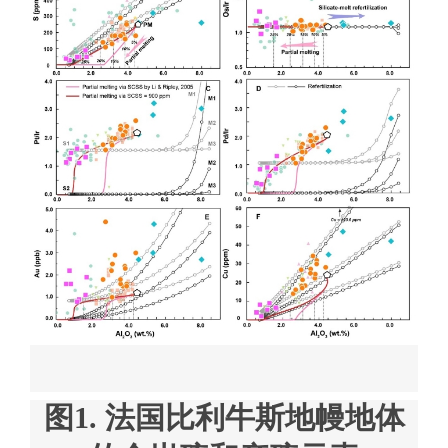
图1. 法国比利牛斯地幔地体