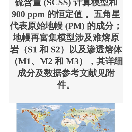
硫含量 (SCSS) 计算模型和
900 ppm 的恒定值 。五角星
代表原始地幔 (PM) 的成分；
地幔再富集模型涉及难熔原
岩（S1 和 S2）以及渗透熔体
（M1、M2 和 M3），其详细
成分及数据参考文献见附
件。