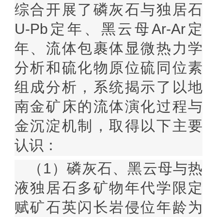
综合开展了磷灰石与独居石
U-Pb
定年、黑云母
Ar-Ar
定
年、流体包裹体显微热力学
分析和硫化物原位硫同位素
组成分析，系统揭示了以地
南金矿床的流体演化过程与
金沉淀机制，取得以下主要
认识：
（
1
）磷灰石、黑云母与热
液独居石多矿物年代学限定
赋矿石英闪长岩侵位年龄为