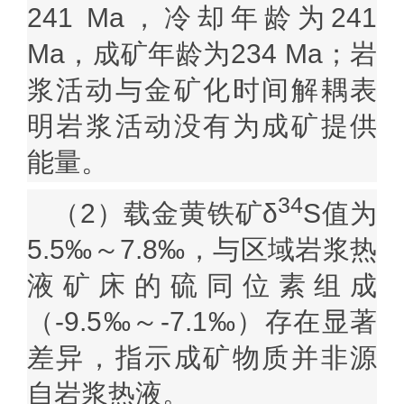
241 Ma
，冷却年龄为
241
Ma
，成矿年龄为
234 Ma
；岩
浆活动与金矿化时间解耦表
明岩浆活动没有为成矿提供
能量。
34
（
2
）载金黄铁矿
δ
S
值为
5.5‰
～
7.8‰
，与区域岩浆热
液矿床的硫同位素组成
（
-9.5‰
～
-7.1‰
）存在显著
差异，指示成矿物质并非源
自岩浆热液。