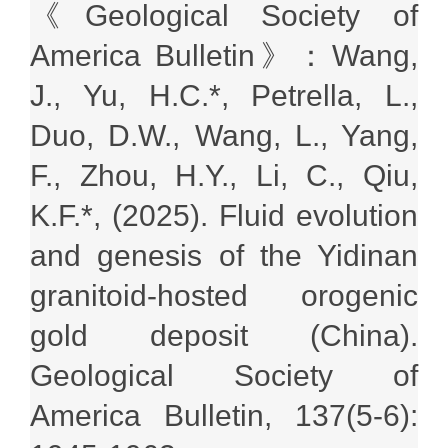
《
Geological Society of
America Bulletin
》
：
Wang,
J., Yu, H.C.*, Petrella, L.,
Duo, D.W., Wang, L., Yang,
F., Zhou, H.Y., Li, C., Qiu,
K.F.*, (2025).
Fluid evolution
and genesis of the Yidinan
granitoid-hosted orogenic
gold deposit (China)
.
Geological Society of
America Bulletin, 137(5-6):