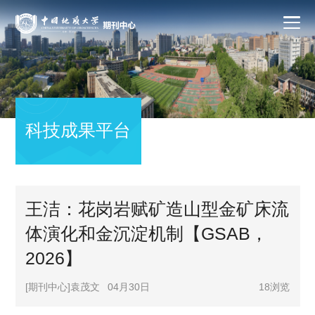
科技成果平台
王洁：花岗岩赋矿造山型金矿床流
体演化和金沉淀机制【GSAB，
2026】
[期刊中心]袁茂文
04月30日
18
浏览