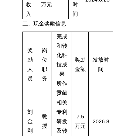
收
万元
时
入
间
二、现金奖励信息
完成
和转
奖
岗
化科
励
位
奖励
发放时
技成
人
职
金额
间
果
员
务
所作
贡献
相关
刘
专利
教
7.5
金
研发
2026.8
授
万元
刚
及转