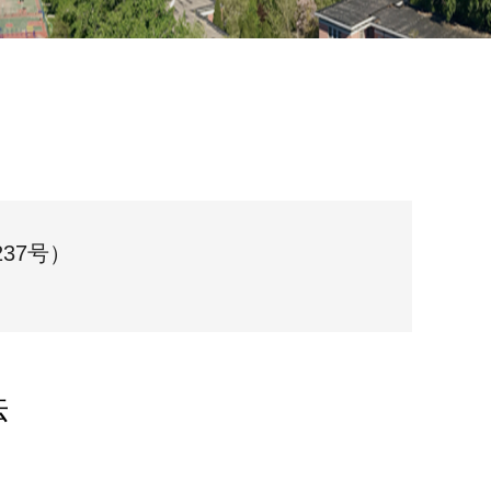
37号）
法