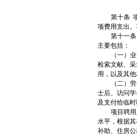
第
十
条
项费用
支出
。
第十
一
条
主要
包括：
（一）业
检索文献、采
用，以及其他
（二）劳
士后、访问学
及支付给临时
项目聘用
水平，根据其
补助、住房公