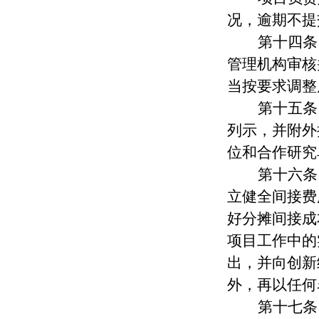
况，逾期不提
第十
四
条
管理机构审核
当按要求调整
第十
五
条
列示，并附外
位和合作研究
第十
六
条
立健全
间接费
好分摊间接成
项目工作中的
出
，并向创新
外
，
再以任何
第十
七
条