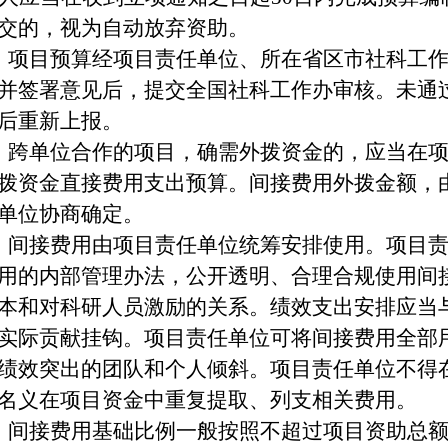
交的，视为自动放弃资助。
项目预算经
项目
责任单位、所在省区市社科工
并签署意见后，提交全国社科工作办审核。未通
后重新上报。
跨单位合作的项目，确需外拨资金的，应当在
拨资金直接费用支出预算。间接费用外拨金额，
单位协商确定。
间接
费用
由项目责任单位统筹安排使用。项目
用的
内部
管理办法，
公开透明、合理合规使用间
本和对科研人员激励的关系
。绩效支出
安排应当
实际贡献挂钩
。
项目责任单位可将间接费用全部
绩效突出的团队和个人倾斜
。项目责任单位不得
名义在项目资金中重复提取、列支
相关费用
。
间接费用基础比例一般按照不超过项目资助总