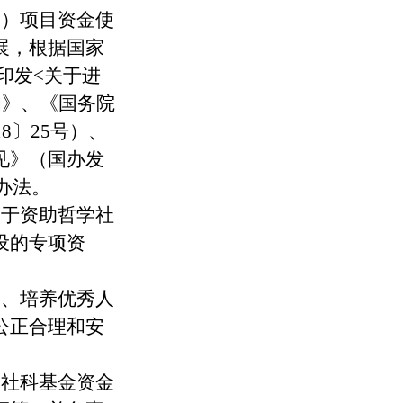
金）项目资金使
展，根据国家
印发<关于进
知》、《国务院
8〕25号）、
见》（国办发
办法。
用于资助哲学社
设的专项资
果、培养优秀人
公正合理
和安
家社科基金资金