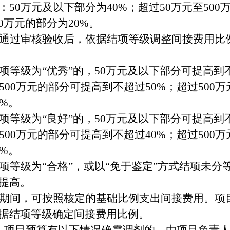
：
50万元及以下部分为40%；超过50万元至500
00万元的部分为20%。
通过审核验收后
，依据结项等级
调整间接费用比
项等级为
“
优秀
”
的，
50万元及以下部分可提高到不
500万元的部分可提高到不超过50%；超过500
0%。
项等级为
“
良好
”
的，
50万元及以下部分可提高到不
500万元的部分可提高到不超过40%；超过500
0%。
项等级为
“
合格
”
，或
以
“
免于鉴定
”
方式结项
未分
提高。
期间，可
按照核定的基础比例支出
间接费用。
项
据结项等级确定间接费用比例
。