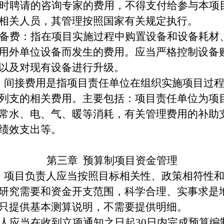
时聘请的咨询专家的费用，不得支付给参与本项
相关人员
，其
管理按照国家有关规定执行。
备费：指在项目
实施
过程中购置设备和设备耗材
用外单位设备而发生的费用。应当严格控制设备
以及对现有设备进行升级。
间接费用是指
项目
责任单位在组织实施项目过
列支的相关费用。主要包括：
项目
责任单位为项
常水、电、气、暖等消耗，有关管理费用的补助
绩效支出等。
第三章
预算制项目资金管理
项目负责人应当按照目标相关性、政策相符性
研究需要和资金开支范围，科学合理、实事求是
只提供基本测算说明，不需要提供明细
。
人应当在收到立项通知之日起
30日内完成预算编