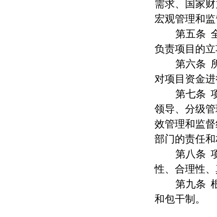
需求
、
国家财
宏观管理和监
第五
条
负责项目的立
第六
条
对项目资金进
第
七
条
领导、分级管
效管理和
监督
部门的责任和
第
八
条
性、合理性、
第
九
条
和包干制。