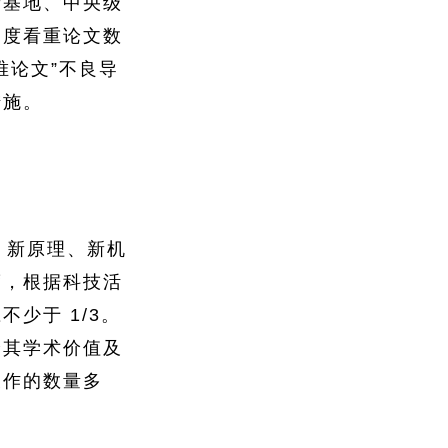
新基地、中央级
过度看重论文数
唯论
文”不良导
措施。
、新原理、新机
度，根据科技活
少于 1/3。
价其学术价值及
表作的数量多