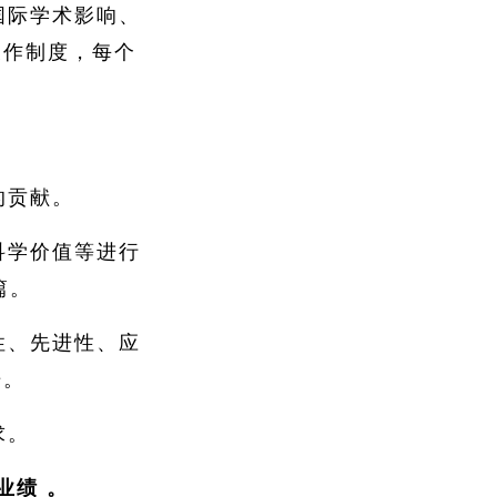
国际学术影响、
表作制度，每个
的贡献。
科学价值等进行
篇。
性、先进性、应
据。
求。
业绩
。