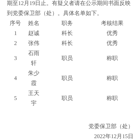
期至
12
月
19
日止。有疑义者请在公示期间书面反映
到党委保卫部（处）。具体名单如下。
序号
姓名
职务
考核结果
1
赵诚
科长
优秀
2
张伟
科长
优秀
石雨
3
职员
称职
轩
朱少
4
职员
称职
霞
王天
5
职员
称职
宇
党委保卫部（处）
2022
年
12
月
15
日