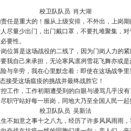
校卫队队员 肖大湖
的责任是重大的！服从上级安排，不外出，上岗期
人尽量少出门，出门戴口罩，不要扎堆聚集，对于
的必要性。
个岗位算是这场战役的二线了，因为门岗人力的紧
需要我自己来承担，无论寒风凛冽雪花飞舞亦或是
风险与辛劳，我在心里默念着：即使在这场战争里
姿态接受这场瘟疫的挑战并最终战胜它！
防控工作，工作初期遭受到的白眼与谩骂几乎没有
恪尽职守站好每一班岗，同地大乃至全国人民一起
校卫队队员 吴新法
人生不如意之事十之八九，经历了许多风风雨雨，
己向奋战在抗疫一线的同胞们道一句：亲人们，辛